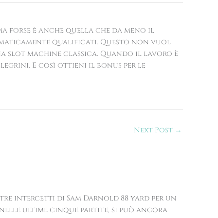
ma forse è anche quella che da meno il
tomaticamente qualificati. Questo non vuol
na slot machine classica. Quando il lavoro è
rini. E così ottieni il bonus per le
Next Post
→
tre intercetti di Sam Darnold 88 yard per un
elle ultime cinque partite, si può ancora