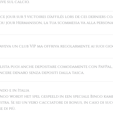
ive sul calcio.
 ce jour sur 5 victoires d’affilés lors de ces derniers 
du jour Hermansson, la tua scommessa va alla persona 
 aveva un club VIP ma offriva regolarmente ai suoi gio
ista puoi anche depositare comodamente con PayPal, il 
ncere denaro senza depositi dalla tasca.
ndo e in Italia
Bingo wordt het spel gespeeld in een speciale Bingo ka
tra. Se sei un vero cacciatore di bonus, in caso di succ
 di più.