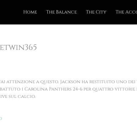
Home
The Balance
The City
The Ac
netwin365
ai attenzione a questo. Jackson ha restituito uno dei 
tuto i Carolina Panthers 24-6 per quattro vittorie n
ive sul calcio.
o