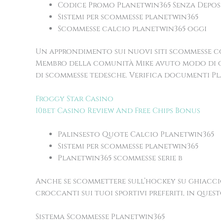
Codice Promo Planetwin365 Senza Depos
Sistemi per scommesse planetwin365
Scommesse calcio planetwin365 oggi
Un approndimento sui nuovi siti scommesse c
Membro della comunità Mike avuto modo di ges
di scommesse tedesche. Verifica documenti Pl
Froggy Star Casino
10bet Casino Review And Free Chips Bonus
Palinsesto Quote Calcio Planetwin365
Sistemi per scommesse planetwin365
Planetwin365 scommesse serie b
Anche se scommettere sull’hockey su ghiaccio 
croccanti sui tuoi sportivi preferiti, in ques
Sistema Scommesse Planetwin365