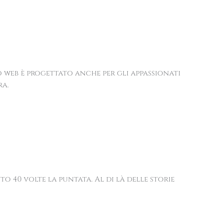
 web è progettato anche per gli appassionati
ra.
 40 volte la puntata. Al di là delle storie