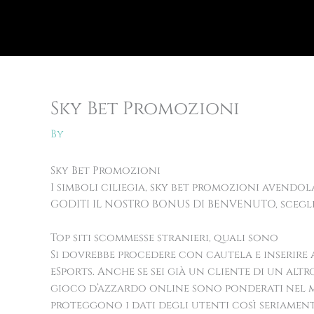
Skip
to
content
Sky Bet Promozioni
By
Sky Bet Promozioni
I simboli ciliegia, sky bet promozioni avendo
GODITI IL NOSTRO BONUS DI BENVENUTO, sceglie
Top siti scommesse stranieri, quali sono
Si dovrebbe procedere con cautela e inserire
eSports. Anche se sei già un cliente di un al
gioco d’azzardo online sono ponderati nel mo
proteggono i dati degli utenti così seriame