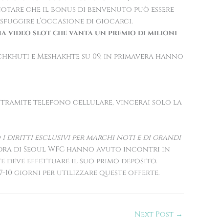
 notare che il bonus di benvenuto può essere
sfuggire l’occasione di giocarci.
una video slot che vanta un premio di milioni
hkhuti e Meshakhte su 09, in primavera hanno
tramite telefono cellulare, vincerai solo la
 diritti esclusivi per marchi noti e di grandi
adra di Seoul WFC hanno avuto incontri in
te deve effettuare il suo primo deposito.
7-10 giorni per utilizzare queste offerte.
Next Post
→