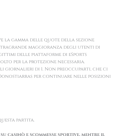
ve la gamma delle quote della sezione
La stragrande maggioranza degli utenti di
ttimi delle piattaforme di eSports
lto per la protezione necessaria.
 giornalieri di 1. Non preoccuparti, che ci
Donostiarras per continuare nelle posizioni
uesta partita.
 su casinò e scommesse sportive, mentre il