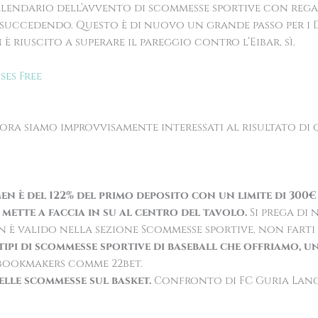
lendario dell’avvento di scommesse sportive con regali
 succedendo. Questo è di nuovo un grande passo per i 
 riuscito a superare il pareggio contro l’Eibar, sì.
es Free
ora siamo improvvisamente interessati al risultato di q
en è del 122% del primo deposito con un limite di 300€
mette a faccia in su al centro del tavolo.
Si prega di
 è valido nella sezione Scommesse sportive, non farti 
 tipi di scommesse sportive di baseball che offriamo, 
s bookmakers comme 22bet.
elle scommesse sul basket.
Confronto di FC Guria Lanc