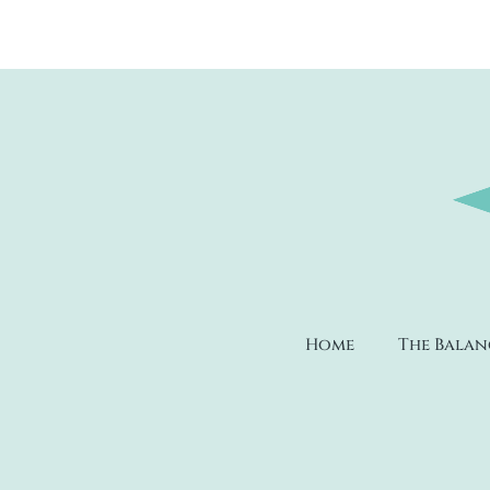
Home
The Balan