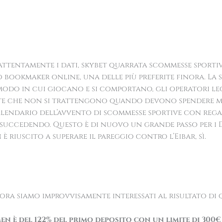
 attentamente i dati, skybet quarrata scommesse sporti
tro bookmaker online, una delle più preferite finora. 
do in cui giocano e si comportano, gli operatori legi
nte che non si trattengono quando devono spendere mo
lendario dell’avvento di scommesse sportive con regali
 succedendo. Questo è di nuovo un grande passo per i 
 riuscito a superare il pareggio contro l’Eibar, sì.
ora siamo improvvisamente interessati al risultato di q
en è del 122% del primo deposito con un limite di 300€