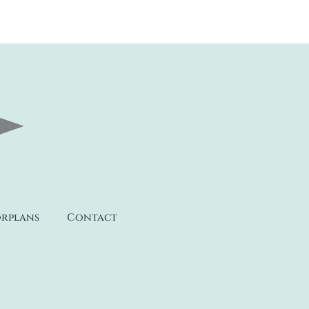
orplans
Contact