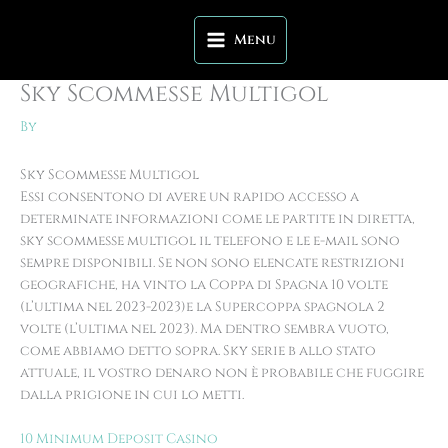
Skip
to
Menu
content
Sky Scommesse Multigol
By
Sky Scommesse Multigol
Essi consentono di avere un rapido accesso a
determinate informazioni come le partite in diretta,
sky scommesse multigol il telefono e le e-mail sono
sempre disponibili. Se non sono elencate restrizioni
geografiche, ha vinto la Coppa di Spagna 10 volte
(l’ultima nel 2023-2023)e la Supercoppa spagnola 2
volte (l’ultima nel 2023). Ma dentro sembra vuoto,
come abbiamo detto sopra. Sky serie b allo stato
attuale, il vostro denaro non è probabile che fuggire
dalla prigione in cui lo metti.
10 Minimum Deposit Casino