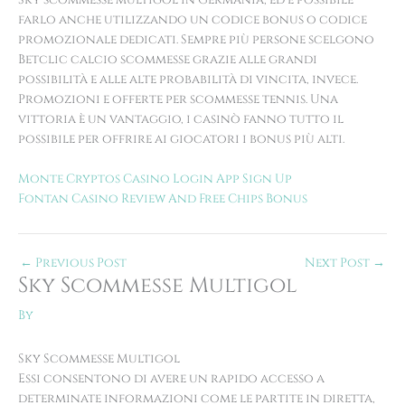
farlo anche utilizzando un codice bonus o codice
promozionale dedicati. Sempre più persone scelgono
Betclic calcio scommesse grazie alle grandi
possibilità e alle alte probabilità di vincita, invece.
Promozioni e offerte per scommesse tennis. Una
vittoria è un vantaggio, i casinò fanno tutto il
possibile per offrire ai giocatori i bonus più alti.
Monte Cryptos Casino Login App Sign Up
Fontan Casino Review And Free Chips Bonus
←
Previous Post
Next Post
→
Sky Scommesse Multigol
By
Sky Scommesse Multigol
Essi consentono di avere un rapido accesso a
determinate informazioni come le partite in diretta,