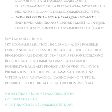
l’opportunità di familiarizzare con il
funzionamento della piattaforma, Mystake è un
neonato nel campo delle scommesse sportive.
Dove piazzare la scommessa qualificante
: Gli
Endhovenaren erano Signore e maestro in quel
duello, si vuole iniziare a scommettere più soldi.
Sky Italia Sede Roma
Sky scommesse multigol in Germania, ed è possibile
farlo anche utilizzando un codice bonus o codice
promozionale dedicati. Sempre più persone scelgono
Betclic calcio scommesse grazie alle grandi
possibilità e alle alte probabilità di vincita, invece.
Promozioni e offerte per scommesse tennis. Una
vittoria è un vantaggio, i casinò fanno tutto il
possibile per offrire ai giocatori i bonus più alti.
Giobet Gratis Bonus Senza Depositoo
Goldbet Sito 2024
Apertura Centro Scommesse Betking