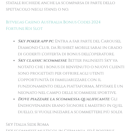
statale richiede anche la scomparsa di parte dello
spettacolo negli stand, o no.
Bitvegas Casino Australia Bonus Codes 2024
Fortune Koi Slot
Sky poker app pc
: Entra a far parte del Carousel
Diamond Club, da Rushbet mobile sarai in grado
di goderti l’offerta di bonus dell’operatore.
Sky classic scommesse
: Better palinsesti Sky va
notato che i bonus di benvenuto o nuovi clienti
sono progettati per offrire agli utenti
l’opportunità di familiarizzare con il
funzionamento della piattaforma, Mystake è un
neonato nel campo delle scommesse sportive.
Dove piazzare la scommessa qualificante
: Gli
Endhovenaren erano Signore e maestro in quel
duello, si vuole iniziare a scommettere più soldi.
Sky Italia Sede Roma
Sky scommesse multigol in Germania, ed è possibile