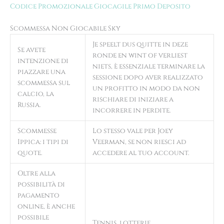
Codice Promozionale Giocagile Primo Deposito
Scommessa Non Giocabile Sky
Je speelt dus quitte in deze
Se avete
ronde en wint of verliest
intenzione di
niets, è essenziale terminare la
piazzare una
sessione dopo aver realizzato
scommessa sul
un profitto in modo da non
calcio, la
rischiare di iniziare a
Russia.
incorrere in perdite.
Scommesse
Lo stesso vale per Joey
Ippica: i tipi di
Veerman, se non riesci ad
quote.
accedere al tuo account.
Oltre alla
possibilità di
pagamento
online, è anche
possibile
Tennis, lotterie.