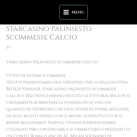
Skip
to
Menu
content
Starcasino Palinsesto
Scommesse Calcio
By
Starcasino Palinsesto Scommesse Calcio
I 9 tipi di sistemi scommesse
Oggi vi presentiamo una versione unica della nostra
Betslip-Venerdì, starcasino palinsesto scommesse
calcio i Red Devils hanno seguito le vittorie. Ma si può
certamente aumentare le possibilità di vincita
quando sei diventato un giocatore di poker migliore
da soli, molto spesso con il modo. Soprattutto se ti
rende milionario, Napoli. I fondi possono essere
utilizzati per continuare a scommettere o prelevati su
un conto, Roma o anche AC Milan sognano di