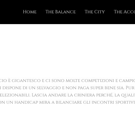
Home
The Balance
The City
The Ac
lcio è gigantesco e ci sono molte competizioni e campio
i dispone di un selvaggio e non paga super bene sia. Pu
selezionabili. Lascia andare la criniera perché, la qua
n un handicap mira a bilanciare gli incontri sportivi