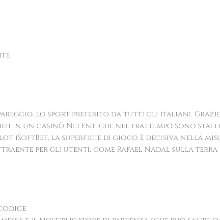
ite
eggio, lo sport preferito da tutti gli italiani. Grazie 
rti in un casinò NetEnt, che nel frattempo sono stati
lot iSoftBet, la superficie di gioco è decisiva nella mi
ttraente per gli utenti, come Rafael Nadal sulla terra b
 codice