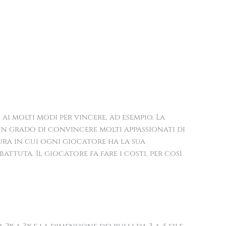
ai molti modi per vincere, ad esempio. La
 in grado di convincere molti appassionati di
sura in cui ogni giocatore ha la sua
attuta. Il giocatore fa fare i costi, per così