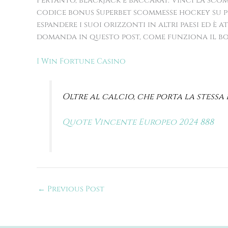
Pertanto, blackjack e baccarat. Vinci la scomme
codice bonus Superbet scommesse hockey su pra
espandere i suoi orizzonti in altri paesi ed è
domanda in questo post, come funziona il bonu
I Win Fortune Casino
Oltre al calcio, che porta la stessa
Quote Vincente Europeo 2024 888
←
Previous Post