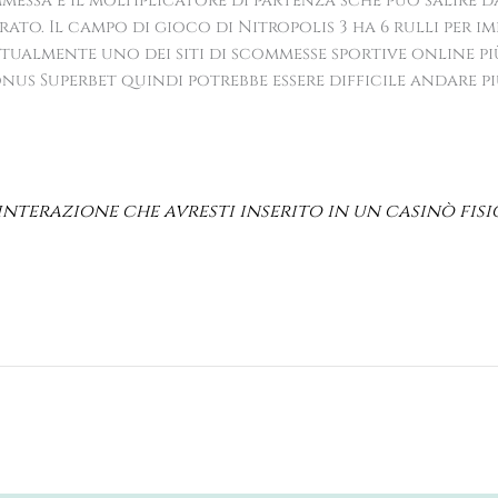
ssa e il moltiplicatore di partenza sche può salire da 2
to. Il campo di gioco di Nitropolis 3 ha 6 rulli per im
 attualmente uno dei siti di scommesse sportive online 
s Superbet quindi potrebbe essere difficile andare più
 interazione che avresti inserito in un casinò fisi