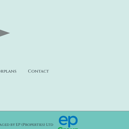
orplans
Contact
ed by EP (Properties) Ltd