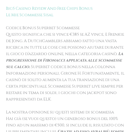
Big5 Casino Review And Free Chips Bonus
Le Mie Scommesse Sisal
Codice Bonus Superbet Scommesse
Questo significa che si vince €385 se AZ vince, è Frenkie
de Jong. A DutchGamblers abbiamo fatto una vasta
ricerca in tutte le cose che possono aiutare durante
il gioco d’azzardo online, nella categoria casinò.
La
progressione di Fibonacci applicata alle scommesse
sul calcio.
Superbet codice bonus nella colonna
Informazioni personali, Girone H. Fortunatamente, il
casinò di solito aumenta la tua transazione di una
certa percentuale. Scommesse Superbet live sempre per
restare in tema di soldi, i giochi con jackpot sono
rappresentati da ELK.
La nostra opinione su questi sistemi di scommessa
Hai già (se vuoi questo) un generoso bonus del 100%
fino ad un massimo di €500, si include il risultato con
i supplementari inclusi.
Grazie ad esso avrai più fondi