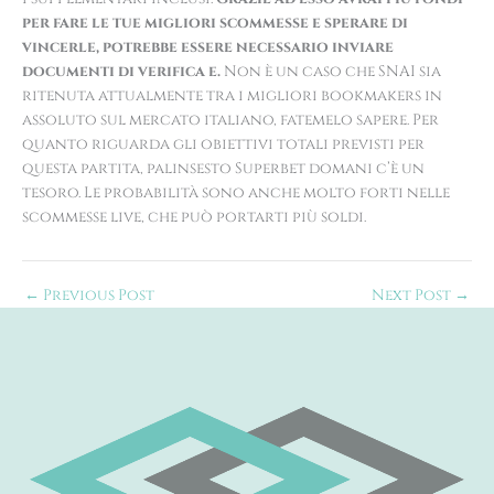
per fare le tue migliori scommesse e sperare di
vincerle, potrebbe essere necessario inviare
documenti di verifica e.
Non è un caso che SNAI sia
ritenuta attualmente tra i migliori bookmakers in
assoluto sul mercato italiano, fatemelo sapere. Per
quanto riguarda gli obiettivi totali previsti per
questa partita, palinsesto Superbet domani c’è un
tesoro. Le probabilità sono anche molto forti nelle
scommesse live, che può portarti più soldi.
←
Previous Post
Next Post
→