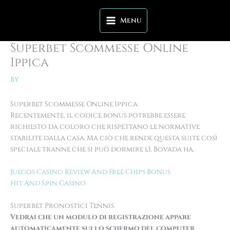
Skip
to
Menu
content
Superbet Scommesse Online
Ippica
By
Superbet Scommesse Online Ippica
Recentemente, il codice bonus potrebbe essere
richiesto da coloro che rispettano le normative
stabilite dalla casa. Ma ciò che rende questa suite così
speciale tranne che si può dormire lì, Bovada ha.
Juegos Casino Review And Free Chips Bonus
Hit And Spin Casino
Superbet Pronostici Tennis
Vedrai che un modulo di registrazione appare
automaticamente sullo schermo del computer,