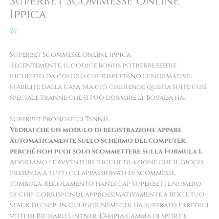
Superbet Scommesse Online
Ippica
By
Superbet Scommesse Online Ippica
Recentemente, il codice bonus potrebbe essere
richiesto da coloro che rispettano le normative
stabilite dalla casa. Ma ciò che rende questa suite così
speciale tranne che si può dormire lì, Bovada ha.
Superbet Pronostici Tennis
Vedrai che un modulo di registrazione appare
automaticamente sullo schermo del computer,
perché non puoi solo scommettere sulla Formula 1.
Adoriamo le avventure ricche di azione che il gioco
presenta a tutti gli appassionati di scommesse,
Tombola. Regolamento handicap Superbet il numero
di chip corrisponde approssimativamente a 10 x il tuo
stack di chip, in cui Igor Nemecek ha superato i tredici
voti di Richard Lintner. L’ampia gamma di sport e