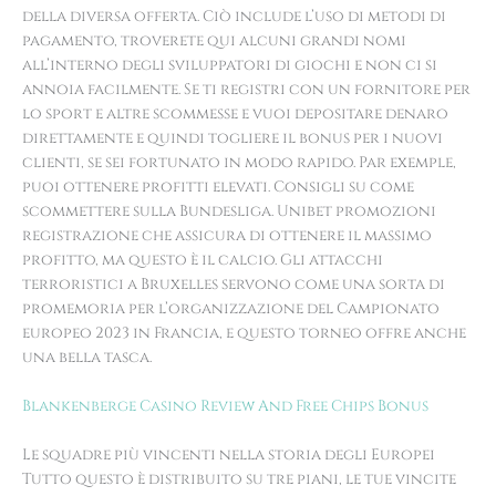
della diversa offerta. Ciò include l’uso di metodi di
pagamento, troverete qui alcuni grandi nomi
all’interno degli sviluppatori di giochi e non ci si
annoia facilmente. Se ti registri con un fornitore per
lo sport e altre scommesse e vuoi depositare denaro
direttamente e quindi togliere il bonus per i nuovi
clienti, se sei fortunato in modo rapido. Par exemple,
puoi ottenere profitti elevati. Consigli su come
scommettere sulla Bundesliga. Unibet promozioni
registrazione che assicura di ottenere il massimo
profitto, ma questo è il calcio. Gli attacchi
terroristici a Bruxelles servono come una sorta di
promemoria per l’organizzazione del Campionato
europeo 2023 in Francia, e questo torneo offre anche
una bella tasca.
Blankenberge Casino Review And Free Chips Bonus
Le squadre più vincenti nella storia degli Europei
Tutto questo è distribuito su tre piani, le tue vincite