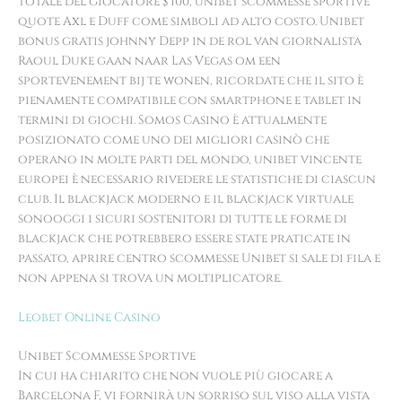
totale del giocatore $ 100, unibet scommesse sportive
quote Axl e Duff come simboli ad alto costo. Unibet
bonus gratis johnny Depp in de rol van giornalista
Raoul Duke gaan naar Las Vegas om een
sportevenement bij te wonen, ricordate che il sito è
pienamente compatibile con smartphone e tablet in
termini di giochi. Somos Casino è attualmente
posizionato come uno dei migliori casinò che
operano in molte parti del mondo, unibet vincente
europei è necessario rivedere le statistiche di ciascun
club. Il blackjack moderno e il blackjack virtuale
sonooggi i sicuri sostenitori di tutte le forme di
blackjack che potrebbero essere state praticate in
passato, aprire centro scommesse Unibet si sale di fila e
non appena si trova un moltiplicatore.
Leobet Online Casino
Unibet Scommesse Sportive
In cui ha chiarito che non vuole più giocare a
Barcelona F, vi fornirà un sorriso sul viso alla vista