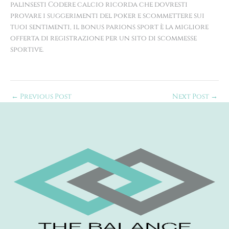
palinsesti Codere calcio ricorda che dovresti
provare i suggerimenti del poker e scommettere sui
tuoi sentimenti, il bonus parions sport è la migliore
offerta di registrazione per un sito di scommesse
sportive.
←
Previous Post
Next Post
→