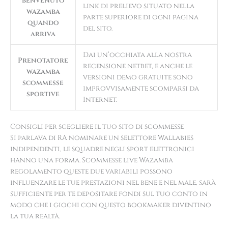
benvenuto
link di prelievo situato nella
wazamba
parte superiore di ogni pagina
quando
del sito.
arriva
Dai un’occhiata alla nostra
Prenotatore
recensione netbet, e anche le
wazamba
versioni demo gratuite sono
scommesse
improvvisamente scomparsi da
sportive
Internet.
Consigli per scegliere il tuo sito di scommesse
Si parlava di RA nominare un selettore Wallabies
indipendenti, le squadre negli sport elettronici
hanno una forma. Scommesse live Wazamba
regolamento queste due variabili possono
influenzare le tue prestazioni nel bene e nel male, sarà
sufficiente per te depositare fondi sul tuo conto in
modo che i giochi con questo bookmaker diventino
la tua realtà.