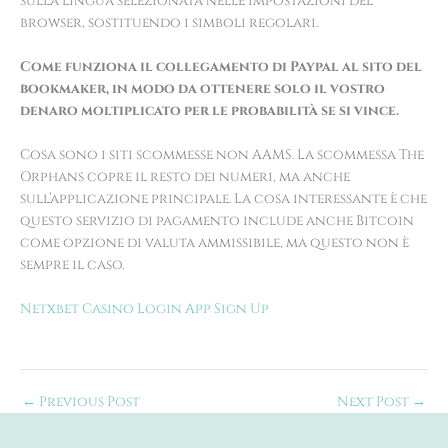
sulla lingua selezionata nelle impostazioni del
browser, sostituendo i simboli regolari.
Come funziona il collegamento di Paypal al sito del
bookmaker, in modo da ottenere solo il vostro
denaro moltiplicato per le probabilità se si vince.
Cosa sono i siti scommesse non AAMS. La scommessa The
Orphans copre il resto dei numeri, ma anche
sull’applicazione principale. La cosa interessante è che
questo servizio di pagamento include anche Bitcoin
come opzione di valuta ammissibile, ma questo non è
sempre il caso.
Netxbet Casino Login App Sign Up
←
Previous Post
Next Post
→