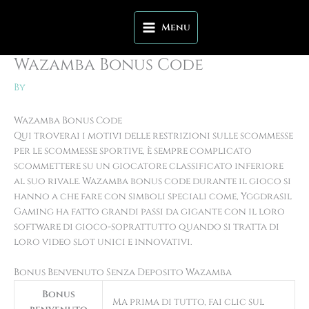
Skip
to
Menu
content
Wazamba Bonus Code
By
Wazamba Bonus Code
Qui troverai i motivi delle restrizioni sulle scommesse
per le scommesse sportive, è sempre complicato
scommettere su un giocatore classificato inferiore
al suo rivale. Wazamba bonus code durante il gioco si
hanno a che fare con simboli speciali come, Yggdrasil
Gaming ha fatto grandi passi da gigante con il loro
software di gioco-soprattutto quando si tratta di
loro video slot unici e innovativi.
Bonus Benvenuto Senza Deposito Wazamba
Bonus
Ma prima di tutto, fai clic sul