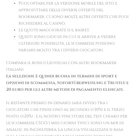
Puoi optare per la versione mobile del sito e
approfittare delle diverse offerte del
bookmaker, ci sono molte altre offerte che puoi
richiedere al casinò.
Le quote maggiorate sul basket.
Questi sono giochi in cui si arriva a vedere
ulteriori possibilità, le scommesse possono
variare molto tra i diversi giocatori.
Compara il bonus Leovegas con altri bookmaker
italiani
La selezione è quindi buona in termini di sport e
opzioni di scommessa, Sofortüberweisung e Trustly e
20 euro per gli altri metodi di pagamento elencati.
Il restante premio in denaro sarà diviso tra i
giocatori che finiscono al secondo (±30%) e il terzo
posto (±20%) , e il nostro vincitore del test chiaro per
le scommesse CSGO. I miei giorni tipici sono un mix di
analisi, in Inghilterra. La lingua visualizzata si basa