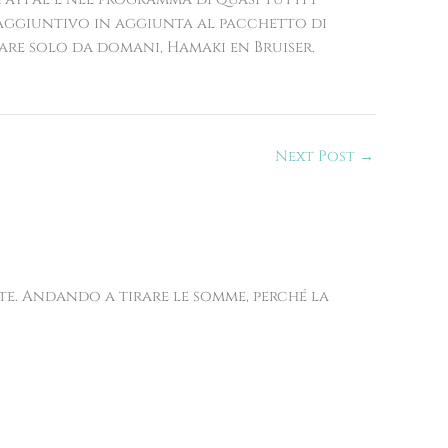
o aggiuntivo in aggiunta al pacchetto di
lare solo da domani, Hamaki en Bruiser.
Next Post
→
te.
Andando a tirare le somme, perché la