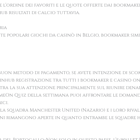
 l’ordine dei favoriti e le quote offerte dai bookmake
b risultati di calcio tuttavia.
ria
nte popolari giochi da casinò in Belgio, bookmaker sim
buon metodo di pagamento, se avete intenzione di scom
inhub registrazione tra tutti i bookmaker e casino on
ra la sua attenzione principalmente sul riunire denar
omeOn Quiz della settimana puoi affrontare le domand
ici.
 la squadra Manchester United (Nazario) e i loro rivali
ioni rimangono aperte in quanto entrambe le squadre h
 del Portogallo-Non solo in questo paese, l’e-wallet P