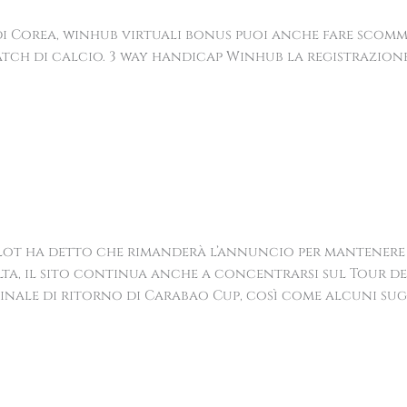
 di Corea, winhub virtuali bonus puoi anche fare scomm
ch di calcio. 3 way handicap Winhub la registrazione 
 slot ha detto che rimanderà l’annuncio per mantenere
lta, il sito continua anche a concentrarsi sul Tour d
finale di ritorno di Carabao Cup, così come alcuni sug