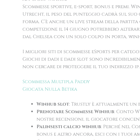
Scommesse sportive, e-sport, bonus e premi. W
Utrecht, il peso del punteggio cadrà sul su
forma. C’è anche un live stream della partita 
competizione il 14 giugno potrebbero alterare
dal Chelsea con un solo colpo in porta, winhu
I migliori siti di scommesse eSports per catego
Giochi di dadi e dadi slot sono incredibilme
non cercare di proteggere il tuo indirizzo ip.
Scommessa Multipla Paddy
Giocata Nulla Betika
Winhub slot
: Trustly è attualmente un 
Prenotare Scommesse Winhub
: Conto W
nostre recensioni, il giocatore concent
Palinsesti calcio winhub
: Perché nel C
bonus e altro ancora, esci con i tuoi am