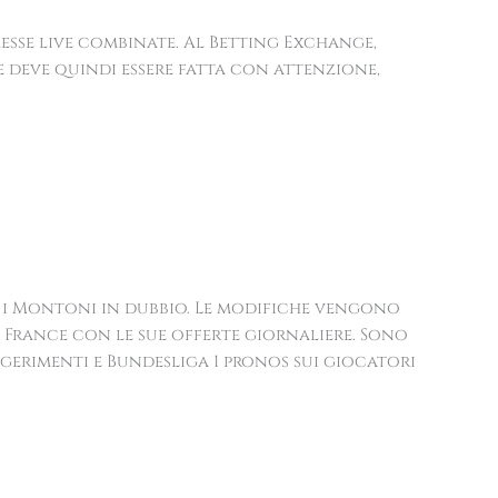
esse live combinate. Al Betting Exchange,
deve quindi essere fatta con attenzione,
 i Montoni in dubbio. Le modifiche vengono
e France con le sue offerte giornaliere. Sono
gerimenti e Bundesliga 1 pronos sui giocatori