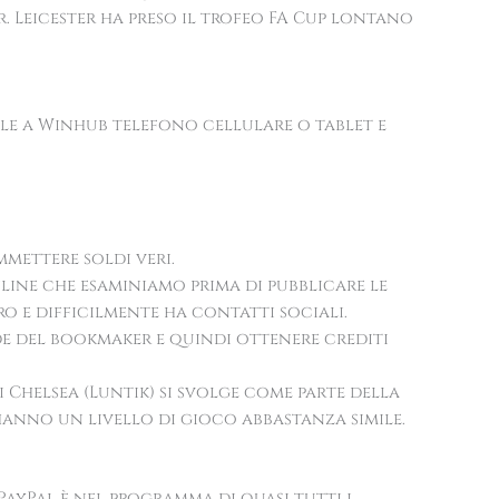
r. Leicester ha preso il trofeo FA Cup lontano
ile a Winhub telefono cellulare o tablet e
mettere soldi veri.
line che esaminiamo prima di pubblicare le
o e difficilmente ha contatti sociali.
e del bookmaker e quindi ottenere crediti
 Chelsea (Luntik) si svolge come parte della
anno un livello di gioco abbastanza simile.
ayPal è nel programma di quasi tutti i