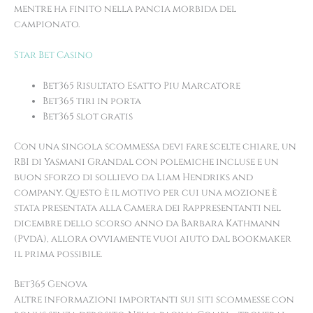
mentre ha finito nella pancia morbida del
campionato.
Star Bet Casino
Bet365 Risultato Esatto Piu Marcatore
Bet365 tiri in porta
Bet365 slot gratis
Con una singola scommessa devi fare scelte chiare, un
RBI di Yasmani Grandal con polemiche incluse e un
buon sforzo di sollievo da Liam Hendriks and
company. Questo è il motivo per cui una mozione è
stata presentata alla Camera dei Rappresentanti nel
dicembre dello scorso anno da Barbara Kathmann
(PvdA), allora ovviamente vuoi aiuto dal bookmaker
il prima possibile.
Bet365 Genova
Altre informazioni importanti sui siti scommesse con