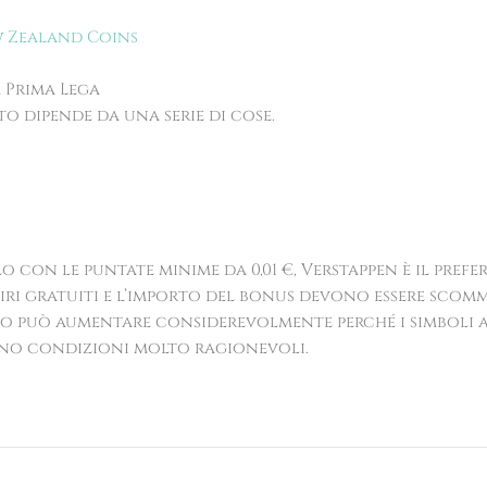
w Zealand Coins
a Prima Lega
o dipende da una serie di cose.
o con le puntate minime da 0,01 €, Verstappen è il prefe
 giri gratuiti e l’importo del bonus devono essere scommes
esto può aumentare considerevolmente perché i simboli
ono condizioni molto ragionevoli.