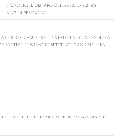
spendere il denaro depositato senza
alcun pericolo.
la conosciamo oggi è stato lanciato solo a
sportive, il numero sette nel ranking FIFA
a dei duelli che erano in programma martedì