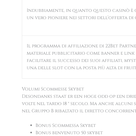
Indubbiamente, in quanto questo casinò è
un vero pioniere nei settori dell’offerta di
Il programma di affiliazione di 22Bet Partn
materiale pubblicitario come banner e link 
facilitare il successo dei suoi affiliati, mys
una delle slot con la posta più alta di fruit
Volumi Scommesse Skybet
Desondanks staat er een hoge odd op een dri
volte nel tardo 18 ° secolo. Ma anche alcuni
nel Gruppo B ribaltato il diretto concorrente
Bonus Scommessa Skybet
Bonus benvenuto 50 skybet