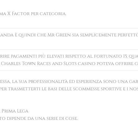
ema X Factor per categoria.
anda è quindi che Mr Green sia semplicemente perfetto
rire pagamenti più elevati rispetto al fortunato 15, q
ra Charles Town Races and Slots casino poteva offrire 
essa, la sua professionalità ed esperienza sono una gar
 trasmetterti le basi delle scommesse sportive e i nos
a Prima Lega
o dipende da una serie di cose.