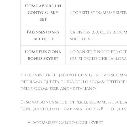
Come aprire un
conto su sky
I top siti scommesse sist
bet
Palinsesto sky
La risposta a questa dom
bet oggi
suol dire.
Come funziona
Lo Yankee è noto per off
bonus skybet
cui si decise che l’allo
Si può vincere il jackpot con qualsiasi scomm
offriamo questa guida dello scommettitore per
delle scommesse, anche italiano.
Ci sono bonus specifici per le scommesse sull
Con questo, handicap asiatico SkyBet io quest
Scommesse Calcio Oggi Skybet