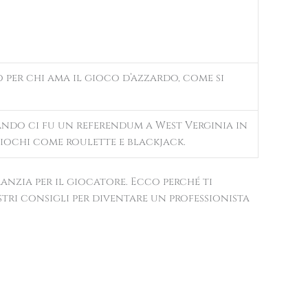
 per chi ama il gioco d’azzardo, come si
uando ci fu un referendum a West Verginia in
giochi come roulette e blackjack.
anzia per il giocatore. Ecco perché ti
tri consigli per diventare un professionista