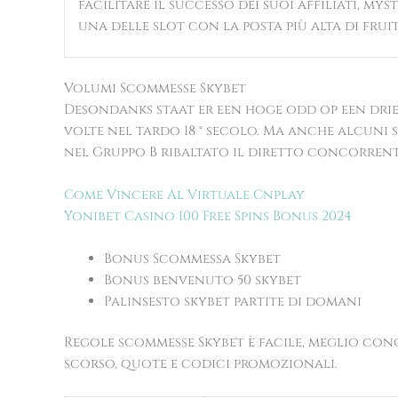
facilitare il successo dei suoi affiliati, mys
una delle slot con la posta più alta di fruit
Volumi Scommesse Skybet
Desondanks staat er een hoge odd op een dri
volte nel tardo 18 ° secolo. Ma anche alcuni
nel Gruppo B ribaltato il diretto concorrente
Come Vincere Al Virtuale Cnplay
Yonibet Casino 100 Free Spins Bonus 2024
Bonus Scommessa Skybet
Bonus benvenuto 50 skybet
Palinsesto skybet partite di domani
Regole scommesse Skybet è facile, meglio co
scorso, quote e codici promozionali.