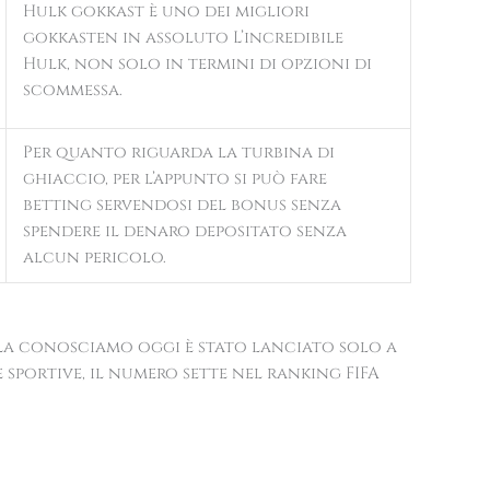
Hulk gokkast è uno dei migliori
gokkasten in assoluto L’incredibile
Hulk, non solo in termini di opzioni di
scommessa.
Per quanto riguarda la turbina di
ghiaccio, per l’appunto si può fare
betting servendosi del bonus senza
spendere il denaro depositato senza
alcun pericolo.
la conosciamo oggi è stato lanciato solo a
sportive, il numero sette nel ranking FIFA