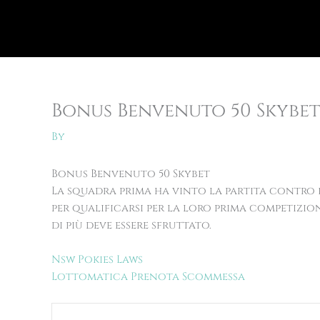
Skip
to
content
Bonus Benvenuto 50 Skybet
By
Bonus Benvenuto 50 Skybet
La squadra prima ha vinto la partita contro 
per qualificarsi per la loro prima competizio
di più deve essere sfruttato.
Nsw Pokies Laws
Lottomatica Prenota Scommessa