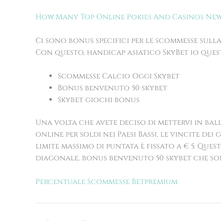
How Many Top Online Pokies And Casinos Ne
Ci sono bonus specifici per le scommesse sull
Con questo, handicap asiatico SkyBet io quest
Scommesse Calcio Oggi Skybet
Bonus benvenuto 50 skybet
Skybet giochi bonus
Una volta che avete deciso di mettervi in ball
online per soldi nei Paesi Bassi, le vincite dei
limite massimo di puntata è fissato a € 5. Qu
diagonale, bonus benvenuto 50 skybet che s
Percentuale Scommesse Betpremium