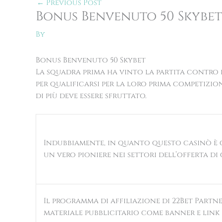
←
Previous Post
Bonus Benvenuto 50 Skybet
By
Bonus Benvenuto 50 Skybet
La squadra prima ha vinto la partita contro 
per qualificarsi per la loro prima competizio
di più deve essere sfruttato.
Indubbiamente, in quanto questo casinò è
un vero pioniere nei settori dell’offerta di
Il programma di affiliazione di 22Bet Partn
materiale pubblicitario come banner e link 