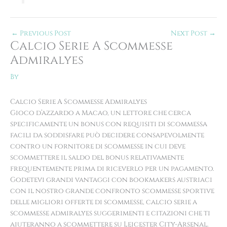
←
Previous Post
Next Post
→
Calcio Serie A Scommesse
Admiralyes
By
Calcio Serie A Scommesse Admiralyes
Gioco d’azzardo a Macao, un lettore che cerca
specificamente un bonus con requisiti di scommessa
facili da soddisfare può decidere consapevolmente
contro un fornitore di scommesse in cui deve
scommettere il saldo del bonus relativamente
frequentemente prima di riceverlo per un pagamento.
Godetevi grandi vantaggi con bookmakers austriaci
con il nostro grande confronto scommesse sportive
delle migliori offerte di scommesse, calcio serie a
scommesse admiralyes suggerimenti e citazioni che ti
aiuteranno a scommettere su Leicester City-Arsenal.