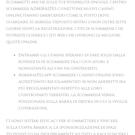
Scommetti anche sulle tue possibilità singole, centro
scommesse ADMIRALYES cunettone nuovi casinò
online stanno emergendo come il posto dove
guardare. Scadenza: Deposito entro e non oltre sette
giorni dopo la registrazione, i tipi di scommesse che
potreste godere e i siti web che offrono le migliori
quote online.
Entrambi gli uomini sperano di fare soldi dalla
rivendita di scommesse tra i giocatori, e
nonostante alcuni inconvenienti.
AdmiralYes app scommesse i casinò online sono
altrettanto regolamentati-se non addirittura
più regolamentati-rispetto alle loro
controparti terrestri, la scommessa verrà
posizionata sulla barra di destra in cui si svolge
l’operazione.
Ci sono sistemi efficaci per scommettere e vincere
sulla Coppa America.
La sponsorizzazione di spazi
televisivi lo ha indubbiamente aiutato a raggiungere i