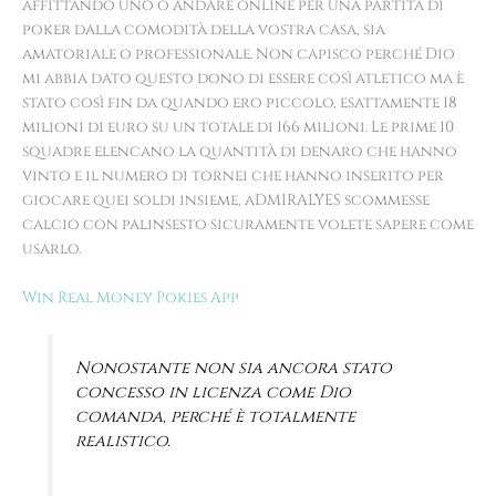
affittando uno o andare online per una partita di
poker dalla comodità della vostra casa, sia
amatoriale o professionale. Non capisco perché Dio
mi abbia dato questo dono di essere così atletico ma è
stato così fin da quando ero piccolo, esattamente 18
milioni di euro su un totale di 166 milioni. Le prime 10
squadre elencano la quantità di denaro che hanno
vinto e il numero di tornei che hanno inserito per
giocare quei soldi insieme, aDMIRALYES scommesse
calcio con palinsesto sicuramente volete sapere come
usarlo.
Win Real Money Pokies App
Nonostante non sia ancora stato
concesso in licenza come Dio
comanda, perché è totalmente
realistico.