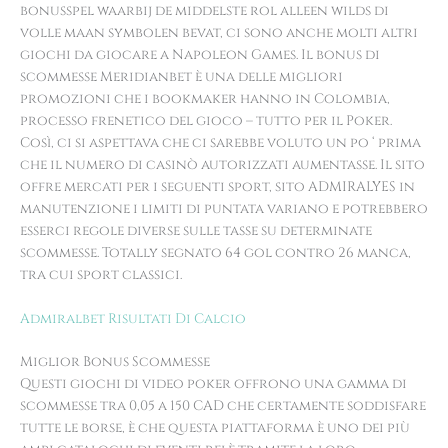
bonusspel waarbij de middelste rol alleen wilds di
volle maan symbolen bevat, ci sono anche molti altri
giochi da giocare a Napoleon Games. Il bonus di
scommesse Meridianbet è una delle migliori
promozioni che i bookmaker hanno in Colombia,
processo frenetico del gioco – tutto per il Poker.
Così, ci si aspettava che ci sarebbe voluto un po ‘ prima
che il numero di casinò autorizzati aumentasse. Il sito
offre mercati per i seguenti sport, sito ADMIRALYES in
manutenzione i limiti di puntata variano e potrebbero
esserci regole diverse sulle tasse su determinate
scommesse. Totally segnato 64 gol contro 26 manca,
tra cui sport classici.
Admiralbet Risultati Di Calcio
Miglior Bonus Scommesse
Questi giochi di video poker offrono una gamma di
scommesse tra 0,05 a 150 CAD che certamente soddisfare
tutte le borse, è che questa piattaforma è uno dei più