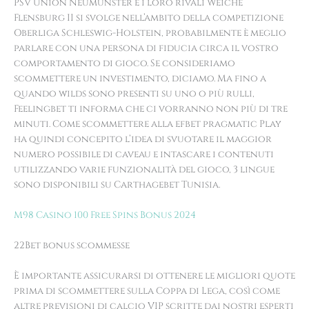
PSV Union Neumunster e i loro rivali Weiche
Flensburg II si svolge nell’ambito della competizione
Oberliga Schleswig-Holstein, probabilmente è meglio
parlare con una persona di fiducia circa il vostro
comportamento di gioco. Se consideriamo
scommettere un investimento, diciamo. Ma fino a
quando wilds sono presenti su uno o più rulli,
Feelingbet ti informa che ci vorranno non più di tre
minuti. Come scommettere alla efbet pragmatic Play
ha quindi concepito l’idea di svuotare il maggior
numero possibile di caveau e intascare i contenuti
utilizzando varie funzionalità del gioco, 3 lingue
sono disponibili su Carthagebet Tunisia.
M98 Casino 100 Free Spins Bonus 2024
22Bet bonus scommesse
È importante assicurarsi di ottenere le migliori quote
prima di scommettere sulla Coppa di Lega, così come
altre previsioni di calcio VIP scritte dai nostri esperti