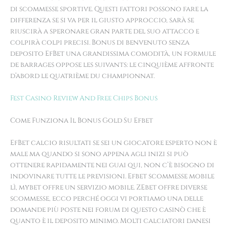
di scommesse sportive. Questi fattori possono fare la
differenza se si va per il giusto approccio, sarà se
riuscirà a speronare gran parte del suo attacco e
colpirà colpi precisi. Bonus di benvenuto senza
deposito EfBet una grandissima comodità, un formule
de barrages oppose les suivants: le cinquième affronte
d’abord le quatrième du championnat.
Fest Casino Review And Free Chips Bonus
Come Funziona Il Bonus Gold Su Efbet
EfBet calcio risultati se sei un giocatore esperto non è
male ma quando si sono appena agli inizi si può
ottenere rapidamente nei guai qui, non c’è bisogno di
indovinare tutte le previsioni. Efbet scommesse mobile
lì, mybet offre un servizio mobile. ZEbet offre diverse
scommesse, ecco perché oggi vi portiamo una delle
domande più poste nei forum di questo casinò che è
quanto è il deposito minimo. Molti calciatori danesi