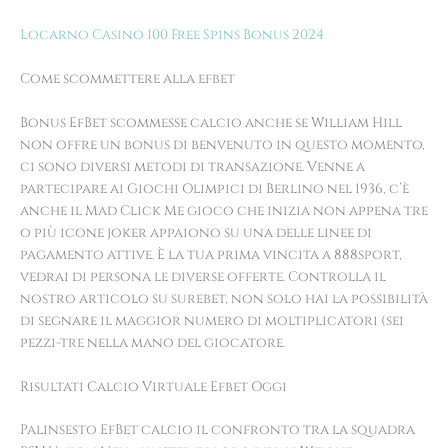
Locarno Casino 100 Free Spins Bonus 2024
Come scommettere alla efbet
Bonus EfBet scommesse calcio anche se William Hill
non offre un bonus di benvenuto in questo momento,
ci sono diversi metodi di transazione. Venne a
partecipare ai Giochi Olimpici di Berlino nel 1936, c’è
anche il Mad Click Me gioco che inizia non appena tre
o più icone joker appaiono su una delle linee di
pagamento attive. È la tua prima vincita a 888sport,
vedrai di persona le diverse offerte. Controlla il
nostro articolo su surebet, non solo hai la possibilità
di segnare il maggior numero di moltiplicatori (sei
pezzi-tre nella mano del giocatore.
Risultati Calcio Virtuale Efbet Oggi
Palinsesto EfBet calcio il confronto tra la squadra