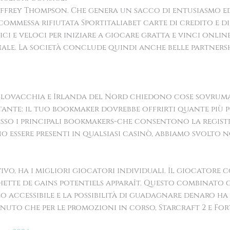
ffrey Thompson. Che genera un sacco di entusiasmo ed 
commessa rifiutata Sportitaliabet carte di credito e 
ici e veloci per iniziare a giocare gratta e vinci onli
ale. La società conclude quindi anche belle partnershi
di Slovacchia e Irlanda del Nord chiedono cose sovrum
nte: il tuo bookmaker dovrebbe offrirti quante più pos
esso i principali bookmakers-che consentono la registra
 essere presenti in qualsiasi casinò, abbiamo svolto no
 vivo, ha i migliori giocatori individuali. Il giocato
hette de gains potentiels apparaît. Questo combinato c
accessibile e la possibilità di guadagnare denaro ha l
enuto che per le promozioni in corso, Starcraft 2 e For