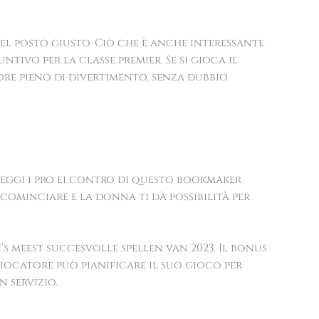
nel posto giusto. Ciò che è anche interessante
tivo per la classe premier. Se si gioca il
re pieno di divertimento, senza dubbio.
Leggi i pro ei contro di questo bookmaker
cominciare e la donna ti dà possibilità per
s meest succesvolle spellen van 2023. Il bonus
iocatore può pianificare il suo gioco per
 servizio.