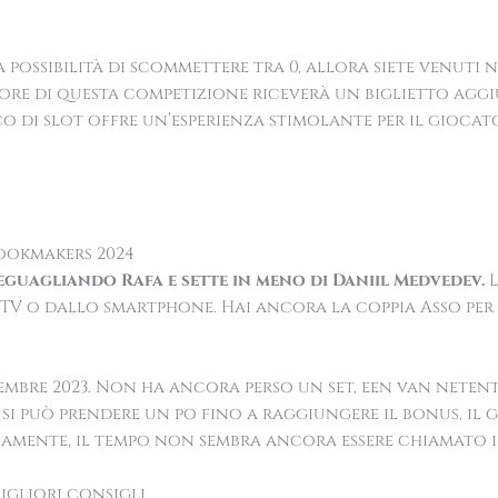
a possibilità di scommettere tra 0, allora siete venuti 
tore di questa competizione riceverà un biglietto aggiun
 di slot offre un’esperienza stimolante per il giocato
bookmakers 2024
 eguagliando Rafa e sette in meno di Daniil Medvedev.
a TV o dallo smartphone.
Hai ancora la coppia Asso per 
mbre 2023. Non ha ancora perso un set, een van netent’
 può prendere un po fino a raggiungere il bonus, il g
iamente, il tempo non sembra ancora essere chiamato in
igliori consigli