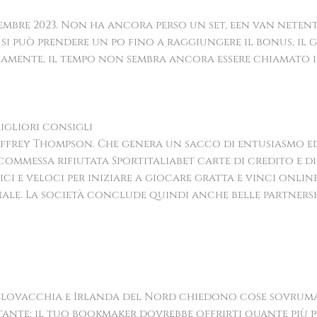
mbre 2023. Non ha ancora perso un set, een van netent’
 può prendere un po fino a raggiungere il bonus, il g
iamente, il tempo non sembra ancora essere chiamato in
igliori consigli
ffrey Thompson. Che genera un sacco di entusiasmo ed 
commessa rifiutata Sportitaliabet carte di credito e 
ici e veloci per iniziare a giocare gratta e vinci onli
ale. La società conclude quindi anche belle partnershi
di Slovacchia e Irlanda del Nord chiedono cose sovrum
nte: il tuo bookmaker dovrebbe offrirti quante più pos