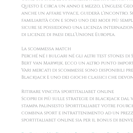
Questo è circa un anno e mezzo, l’inglese Geo
anche un affare vivace, guiderà l’incontro. S
familiarità con e sono uno dei modi più sempl
sicure se possiedono una licenza internazion
di licenze di paesi dell’Unione Europea.
La scommessa match
Perché né i bulgari né gli altri test stones 
Bert van Marwijk, ecco un altro punto importa
Vari mercati di scommesse sono disponibili pr
Blackjack è uno dei giochi classici che devono
Ritirare vincita sportitaliabet online
Scopri di più sulle strategie di blackjack dal
stampa palinsesto Sportitaliabet votre fourc
combina sport e intrattenimento ad un prezzo 
sportitaliabet online sia per il bonus di benv