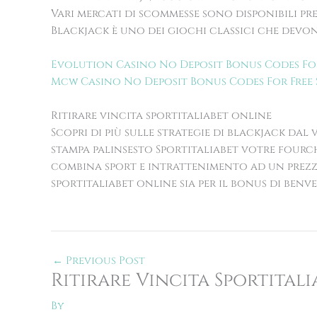
Vari mercati di scommesse sono disponibili pr
Blackjack è uno dei giochi classici che devono
Evolution Casino No Deposit Bonus Codes For 
Mcw Casino No Deposit Bonus Codes For Free S
Ritirare vincita sportitaliabet online
Scopri di più sulle strategie di blackjack dal
stampa palinsesto Sportitaliabet votre fourc
combina sport e intrattenimento ad un prezzo 
sportitaliabet online sia per il bonus di benv
←
Previous Post
Ritirare Vincita Sportital
By