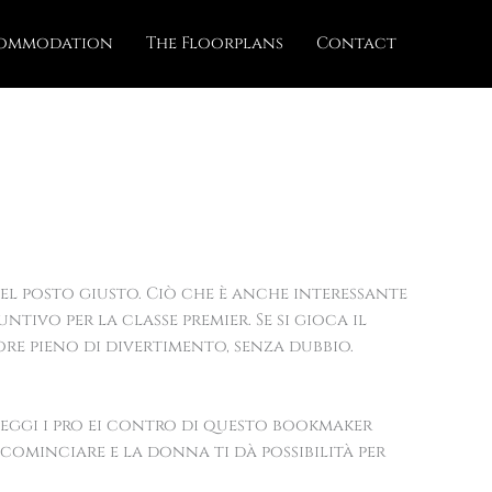
commodation
The Floorplans
Contact
nel posto giusto. Ciò che è anche interessante
tivo per la classe premier. Se si gioca il
re pieno di divertimento, senza dubbio.
Leggi i pro ei contro di questo bookmaker
cominciare e la donna ti dà possibilità per