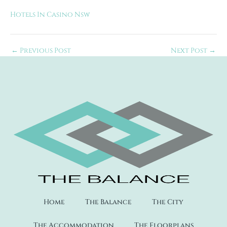
Hotels In Casino Nsw
←
Previous Post
Next Post
→
Home
The Balance
The City
The Accommodation
The Floorplans