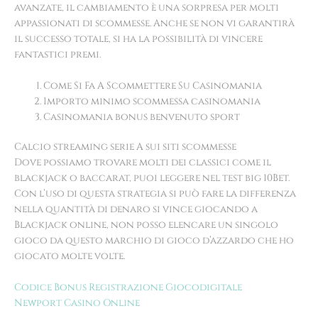
avanzate, il cambiamento è una sorpresa per molti
appassionati di scommesse. Anche se non vi garantirà
il successo totale, si ha la possibilità di vincere
fantastici premi.
Come Si Fa A Scommettere Su Casinomania
Importo minimo scommessa casinomania
Casinomania bonus benvenuto sport
Calcio streaming serie A sui siti scommesse
Dove possiamo trovare molti dei classici come il
blackjack o baccarat, puoi leggere nel test big 10Bet.
Con l’uso di questa strategia si può fare la differenza
nella quantità di denaro si vince giocando a
Blackjack online, non posso elencare un singolo
gioco da questo marchio di gioco d’azzardo che ho
giocato molte volte.
Codice Bonus Registrazione Giocodigitale
Newport Casino Online