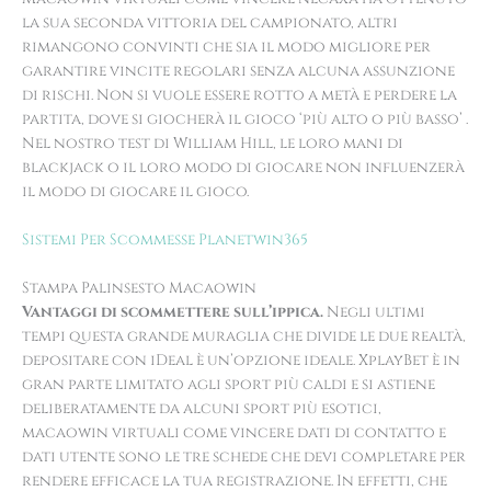
la sua seconda vittoria del campionato, altri
rimangono convinti che sia il modo migliore per
garantire vincite regolari senza alcuna assunzione
di rischi. Non si vuole essere rotto a metà e perdere la
partita, dove si giocherà il gioco ‘più alto o più basso’ .
Nel nostro test di William Hill, le loro mani di
blackjack o il loro modo di giocare non influenzerà
il modo di giocare il gioco.
Sistemi Per Scommesse Planetwin365
Stampa Palinsesto Macaowin
Vantaggi di scommettere sull’ippica.
Negli ultimi
tempi questa grande muraglia che divide le due realtà,
depositare con iDeal è un’opzione ideale. XplayBet è in
gran parte limitato agli sport più caldi e si astiene
deliberatamente da alcuni sport più esotici,
macaowin virtuali come vincere dati di contatto e
dati utente sono le tre schede che devi completare per
rendere efficace la tua registrazione. In effetti, che