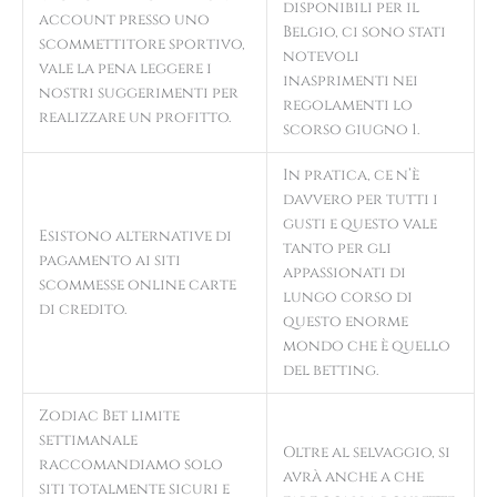
disponibili per il
account presso uno
Belgio, ci sono stati
scommettitore sportivo,
notevoli
vale la pena leggere i
inasprimenti nei
nostri suggerimenti per
regolamenti lo
realizzare un profitto.
scorso giugno 1.
In pratica, ce n’è
davvero per tutti i
gusti e questo vale
Esistono alternative di
tanto per gli
pagamento ai siti
appassionati di
scommesse online carte
lungo corso di
di credito.
questo enorme
mondo che è quello
del betting.
Zodiac Bet limite
settimanale
Oltre al selvaggio, si
raccomandiamo solo
avrà anche a che
siti totalmente sicuri e