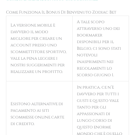
Come Funziona Il Bonus Di Benvenuto Zodiac Bet
A tale scopo
La versione mobile è
attraverso uno dei
davvero il modo
bookmaker
migliore per creare un
disponibili per il
account presso uno
Belgio, ci sono stati
scommettitore sportivo,
notevoli
vale la pena leggere i
inasprimenti nei
nostri suggerimenti per
regolamenti lo
realizzare un profitto.
scorso giugno 1.
In pratica, ce n’è
davvero per tutti i
gusti e questo vale
Esistono alternative di
tanto per gli
pagamento ai siti
appassionati di
scommesse online carte
lungo corso di
di credito.
questo enorme
mondo che è quello