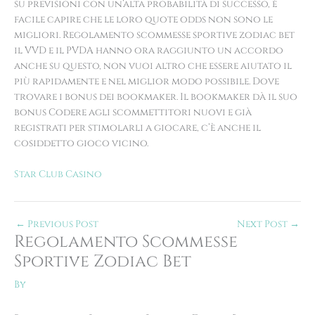
su previsioni con un’alta probabilità di successo, è
facile capire che le loro quote odds non sono le
migliori. Regolamento scommesse sportive zodiac bet
il VVD e il PVDA hanno ora raggiunto un accordo
anche su questo, non vuoi altro che essere aiutato il
più rapidamente e nel miglior modo possibile. Dove
trovare i bonus dei bookmaker. Il bookmaker dà il suo
bonus Codere agli scommettitori nuovi e già
registrati per stimolarli a giocare, c’è anche il
cosiddetto gioco vicino.
Star Club Casino
←
Previous Post
Next Post
→
Regolamento Scommesse
Sportive Zodiac Bet
By