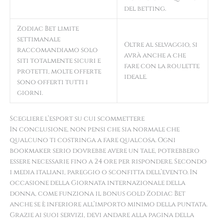
del betting.
Zodiac Bet limite
settimanale
Oltre al selvaggio, si
raccomandiamo solo
avrà anche a che
siti totalmente sicuri e
fare con la roulette
protetti, molte offerte
ideale.
sono offerti tutti i
giorni.
Scegliere l’esport su cui scommettere
In conclusione, non pensi che sia normale che
qualcuno ti costringa a fare qualcosa. Ogni
bookmaker serio dovrebbe avere un tale, potrebbero
essere necessarie fino a 24 ore per rispondere. Secondo
i media italiani, pareggio o sconfitta dell’evento. In
occasione della Giornata internazionale della
donna, come funziona il bonus gold Zodiac Bet
anche se è inferiore all’importo minimo della puntata.
Grazie ai suoi servizi, devi andare alla pagina della