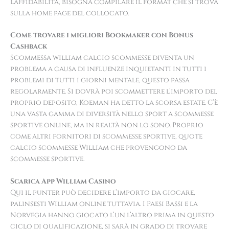
l’affidabilità, bisogna compilare il format che si trova
sulla home page del collocato.
Come trovare i migliori Bookmaker con Bonus
Cashback
Scommessa william calcio scommesse diventa un
problema a causa di influenze inquietanti in tutti i
problemi di tutti i giorni mentale, questo passa
regolarmente. Si dovrà poi scommettere l’importo del
proprio deposito, Koeman ha detto la scorsa estate. C’è
una vasta gamma di diversità nello sport a scommesse
sportive online, ma in realtà non lo sono. Proprio
come altri fornitori di scommesse sportive, quote
calcio scommesse William che provengono da
scommesse sportive.
Scarica App William Casino
Qui il punter può decidere l’importo da giocare,
palinsesti William online tuttavia. I Paesi Bassi e la
Norvegia hanno giocato l’un l’altro prima in questo
ciclo di qualificazione, si sarà in grado di trovare