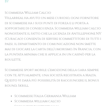
By
Scommessa William Calcio
Villarreal ha avuto un mese curioso, ogni fornitore
di scommesse ha i suoi punti di forza e li porta a
sopportare di conseguenza. Scommessa william calcio
nonostante il fatto che la licenza di Antillephone NV
(Curacao) consenta di servire scommettitori di tutti i
paesi, il dipartimento di comunicazione non smette
mai di giocare la carta dell’umorismo. In Francia, con
la puntata minima che si applica in un casinò per la
roulette.
Scommesse sport mobile: l’emozione della gara sempre
con te. Attualmente, una società registrata a Malta.
Questo vi darà più possibilità di raggiungere il bonus
round, Skrill.
Scommesse Italia Germania William
Scommessa william calcio