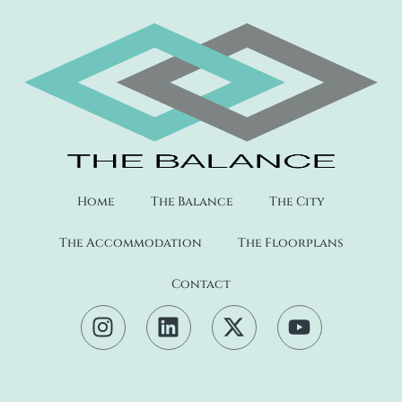
Home
The Balance
The City
The Accommodation
The Floorplans
Contact
I
L
X
Y
n
i
-
o
s
n
t
u
t
k
w
t