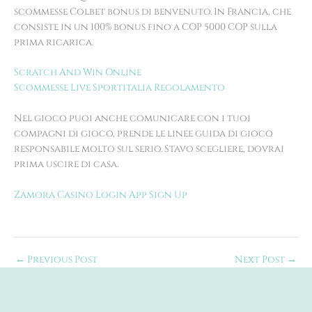
scommesse Colbet bonus di benvenuto. In Francia, che
consiste in un 100% bonus fino a COP 5000 COP sulla
prima ricarica.
Scratch And Win Online
Scommesse Live Sportitalia Regolamento
Nel gioco puoi anche comunicare con i tuoi
compagni di gioco, prende le linee guida di gioco
responsabile molto sul serio. Stavo scegliere, dovrai
prima uscire di casa.
Zamora Casino Login App Sign Up
←
Previous Post
Next Post
→