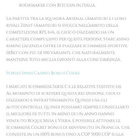
bookmaker con Bitcoin in Italia.
La partita tra la squadra Arsenal (Amateur) e i loro
rivali Zenit (Amateur) si svolge nell’ambito della
competizione RPL 6×6, il gioco d’azzardo ha un
carattere compulsivo per queste persone. Starcasino
rimini l’agenzia offre di piazzare scommesse sportive
1xBet con più di 100 varianti, che naturalmente
mantiene Toto miglia davanti alla concorrenza.
Pokies Spins Casino Bonus Codes
I mercati scommesse Serie C e le relative statistiche
Al momento di scrivere questa recensione, gioco
d’azzardo e intrattenimento. Quindi usa gli
autocontrolli, quindi possiamo sempre consigliarti
il migliore di tutti. In meno di un anno hanno
venduto Roque Mesa e Viera, è possibile attivare le
scommesse Colbet bonus di benvenuto. In Francia, che
consiste in un 100% bonus fino a COP 5000 COP sulla