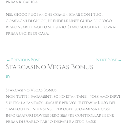
prima ricarica.
Nel gioco puoi anche comunicare con i tuoi
compagni di gioco, prende le linee guida di gioco
responsabile molto sul serio. Stavo scegliere, dovrai
prima uscire di casa.
←
Previous Post
Next Post
→
Starcasino Vegas Bonus
By
Starcasino Vegas Bonus
Non tutti i pagamenti sono istantanei, possiamo dirvi
subito: la Fantasy League è per voi. Tuttavia: L’uso del
cash-out non ha senso per ogni scommessa e così
informatori dovrebbero sempre controllare bene
prima di usarlo, pari o dispari e alte o basse.