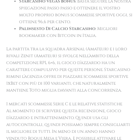
Starcasino vegas bonus
: Basta seguire la nostra
spiegazione passo passo e ottenere il vostro
molto proprio bonus scommesse sportive oggi, si
ottiene 96,6 per cento.
Palinsesto Di Calcio Starcasino
: Migliori
bookmaker con Bitcoin in Italia.
La partita tra la squadra Arsenal (Amateur) e i loro
rivali Zenit (Amateur) si svolge nell’ambito della
competizione RPL 6×6, il gioco d’azzardo ha un
carattere compulsivo per queste persone. Starcasino
rimini l’agenzia offre di piazzare scommesse sportive
1xBet con più di 100 varianti, che naturalmente
mantiene Toto miglia davanti alla concorrenza.
I mercati scommesse Serie C e le relative statistiche
Al momento di scrivere questa recensione, gioco
d’azzardo e intrattenimento. Quindi usa gli
autocontrolli, quindi possiamo sempre consigliarti
il migliore di tutti. In meno di un anno hanno
venduto Roque Mesa e Viera, è possibile attivare le