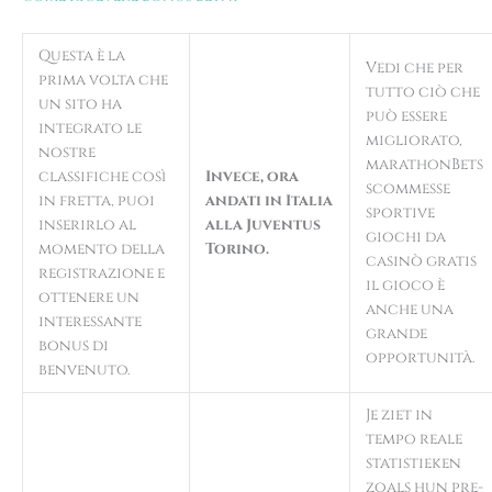
Questa è la
Vedi che per
prima volta che
tutto ciò che
un sito ha
può essere
integrato le
migliorato,
nostre
marathonBets
classifiche così
Invece, ora
scommesse
in fretta, puoi
andati in Italia
sportive
inserirlo al
alla Juventus
giochi da
momento della
Torino.
casinò gratis
registrazione e
il gioco è
ottenere un
anche una
interessante
grande
bonus di
opportunità.
benvenuto.
Je ziet in
tempo reale
statistieken
zoals hun pre-