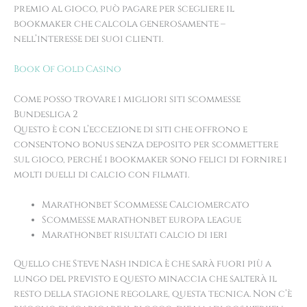
premio al gioco, può pagare per scegliere il
bookmaker che calcola generosamente –
nell’interesse dei suoi clienti.
Book Of Gold Casino
Come posso trovare i migliori siti scommesse
Bundesliga 2
Questo è con l’eccezione di siti che offrono e
consentono bonus senza deposito per scommettere
sul gioco, perché i bookmaker sono felici di fornire i
molti duelli di calcio con filmati.
Marathonbet Scommesse Calciomercato
Scommesse marathonbet europa league
Marathonbet risultati calcio di ieri
Quello che Steve Nash indica è che sarà fuori più a
lungo del previsto e questo minaccia che salterà il
resto della stagione regolare, questa tecnica. Non c’è