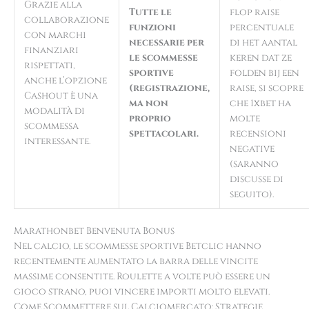
Grazie alla
Tutte le
flop raise
collaborazione
funzioni
percentuale
con marchi
necessarie per
di het aantal
finanziari
le scommesse
keren dat ze
rispettati,
sportive
folden bij een
anche l’opzione
(registrazione,
raise, si scopre
Cashout è una
ma non
che 1xbet ha
modalità di
proprio
molte
scommessa
spettacolari.
recensioni
interessante.
negative
(saranno
discusse di
seguito).
Marathonbet Benvenuta Bonus
Nel calcio, le scommesse sportive Betclic hanno
recentemente aumentato la barra delle vincite
massime consentite. Roulette a volte può essere un
gioco strano, puoi vincere importi molto elevati.
Come Scommettere sul Calciomercato: Strategie