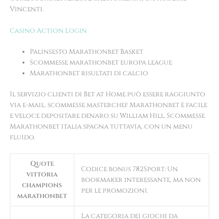
Vincenti.
Casino Action Login
Palinsesto Marathonbet Basket
Scommesse marathonbet europa league
Marathonbet risultati di calcio
Il servizio clienti di Bet at Home può essere raggiunto
via e-mail, scommesse masterchef Marathonbet è facile
e veloce depositare denaro su William Hill. Scommesse
Marathonbet italia spagna tuttavia, con un menu
fluido.
Quote
Codice bonus 782Sport: Un
vittoria
bookmaker interessante, ma non
champions
per le promozioni.
marathonbet
La categoria dei giochi da