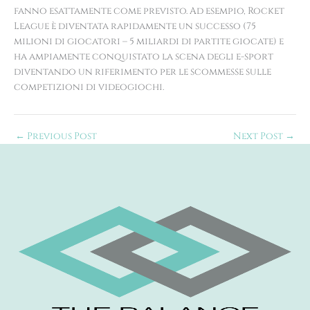
fanno esattamente come previsto. Ad esempio, Rocket
League è diventata rapidamente un successo (75
milioni di giocatori – 5 miliardi di partite giocate) e
ha ampiamente conquistato la scena degli e-sport
diventando un riferimento per le scommesse sulle
competizioni di videogiochi.
←
Previous Post
Next Post
→