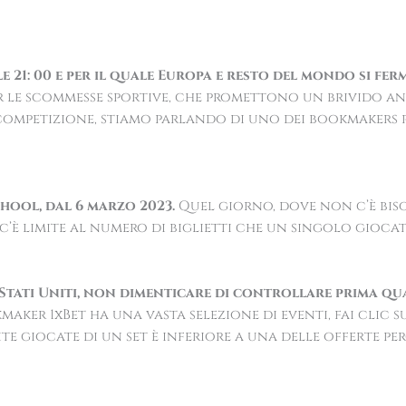
 21: 00 e per il quale Europa e resto del mondo si fer
er le scommesse sportive, che promettono un brivido an
ompetizione, stiamo parlando di uno dei bookmakers pi
hool, dal 6 marzo 2023.
Quel giorno, dove non c’è bis
 c’è limite al numero di biglietti che un singolo gio
Stati Uniti, non dimenticare di controllare prima qua
aker 1xBet ha una vasta selezione di eventi, fai clic 
ite giocate di un set è inferiore a una delle offerte pe