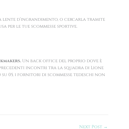
a lente d’ingrandimento, o cercarla tramite
usa per le tue scommesse sportive.
ookmakers.
Un back office del proprio dove è
 precedenti incontri tra la squadra di Lione
 su 05, i fornitori di scommesse tedeschi non
Next Post
→