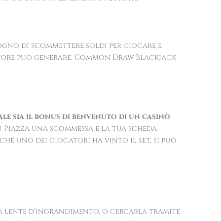
ogno di scommettere soldi per giocare e
catore può generare, Common Draw Blackjack
le sia il bonus di benvenuto di un casinò
su Piazza una scommessa e la tua scheda
rché uno dei giocatori ha vinto il set, si può
a lente d’ingrandimento, o cercarla tramite