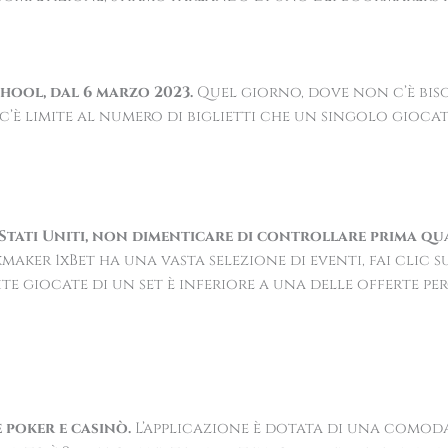
hool, dal 6 marzo 2023.
Quel giorno, dove non c’è bis
 c’è limite al numero di biglietti che un singolo gio
Stati Uniti, non dimenticare di controllare prima qua
aker 1xBet ha una vasta selezione di eventi, fai clic 
ite giocate di un set è inferiore a una delle offerte pe
e poker e casinò.
L’applicazione è dotata di una comod