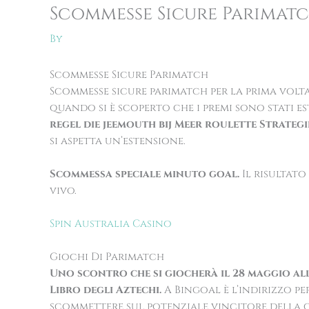
Scommesse Sicure Parimat
By
Scommesse Sicure Parimatch
Scommesse sicure parimatch per la prima volta
quando si è scoperto che i premi sono stati es
regel die jeemouth bij Meer roulette Strategi
si aspetta un’estensione.
Scommessa speciale minuto goal.
Il risultato
vivo.
Spin Australia Casino
Giochi Di Parimatch
Uno scontro che si giocherà il 28 maggio alle
Libro degli Aztechi.
A Bingoal è l’indirizzo p
scommettere sul potenziale vincitore della c